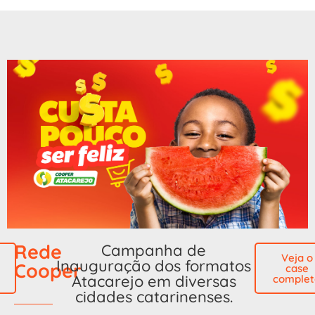
Rede
Campanha de
Veja o
Inauguração dos formatos
Cooper
case
Atacarejo em diversas
complet
cidades catarinenses.