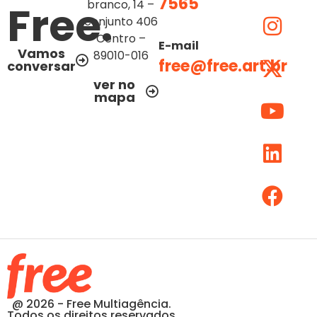
7565
Free.
branco, 14 –
conjunto 406
Centro –
E-mail
Vamos
89010-016
free@free.art.br
conversar
ver no
mapa
@ 2026 - Free Multiagência.
Todos os direitos reservados