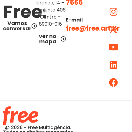
7565
Free.
branco, 14 –
conjunto 406
Centro –
E-mail
Vamos
89010-016
free@free.art.br
conversar
ver no
mapa
@ 2026 - Free Multiagência.