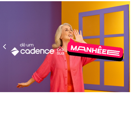
Cadence estreia
campanha para o Dia
das Mães.
Cadence