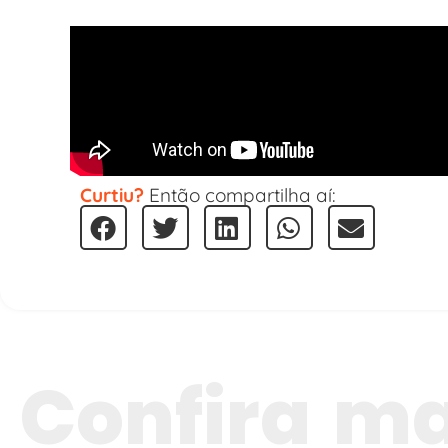
Curtiu?
Então compartilha aí:
Confira ma