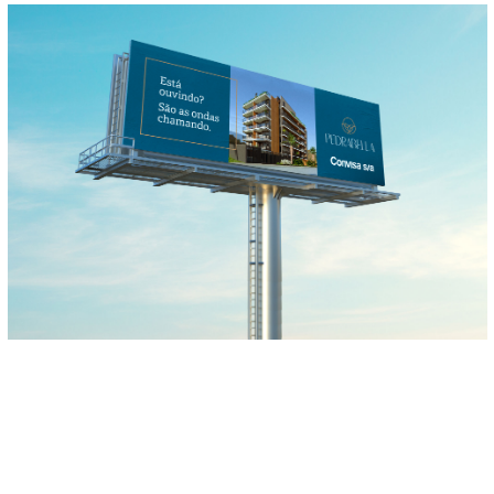
Free apresenta
empreendimento da
Convisa S.A. em Itapoá
Convisa