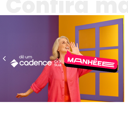
Confira ma
Cadence estreia
campanha para o Dia
das Mães.
Cadence