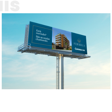
is
Free apresenta
empreendimento da
Convisa S.A. em Itapoá
Convisa